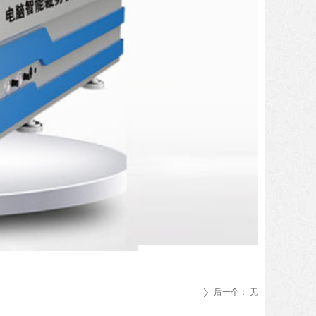
后一个：
无
ꄲ