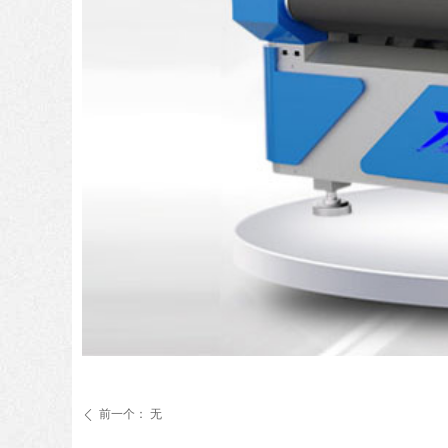
前一个：
无
ꄴ