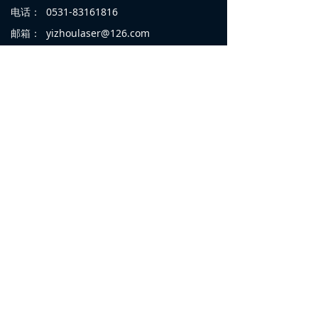
电话：
0531-83161816
邮箱：
yizhoulaser@126.com
手机：
13964119302
网址：
www.yizhoulaser.com
地址：
山东省济南市长清区经十西路7888-6
号