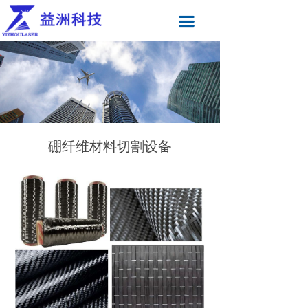
끀
硼纤维材料切割设备